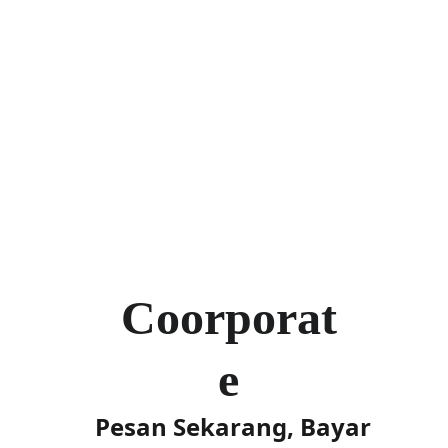
 & 
Membershi
p 
Coorporat
e
Pesan Sekarang, Bayar 