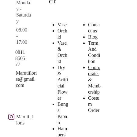
CT
Monda
y - 
Saturda
y
Vase
Conta
08.00 
Orch
ct us
- 
id
Blog
17.00
Vase 
Term 
& 
And 
0811
Orch
Condi
8505
id
tion
77
Dry 
Coorp
Marutiflori
& 
orate 
st@gmail.
Artifi
& 
com
cial 
Memb
Flow
ership
er
Costu
Bung
m 
a 
Order
Papa
Maruti_f
n
loris
Ham
pers 