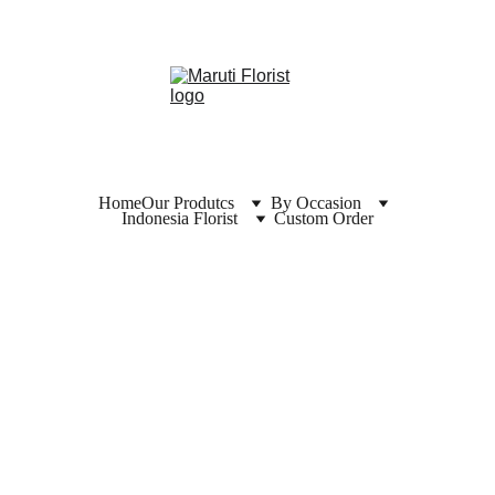
Home
Our Produtcs
By Occasion
Indonesia Florist
Custom Order
MARUTI
Coorporate