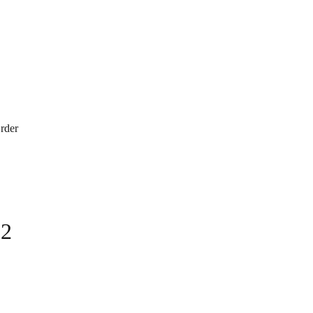
rder
02